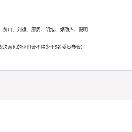
、黄川、刘斌、廖周、明旭、郭劭杰、
倪明
表决意见的评审会不得少于
名委员参会）
5