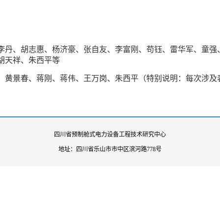
李丹、胡志惠、杨济豪、张自友、李富刚、苟钰、雷华军、童强
胡天祥、朱西平等
、黄景春、蒋刚、蒋伟、王万岗、朱西平（特别说明：每次涉及
四川省预制舱式电力设备工程技术研究中心
地址：四川省乐山市市中区滨河路778号